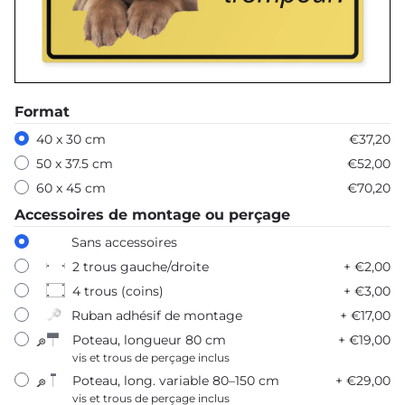
Format
40 x 30 cm
€37,20
50 x 37.5 cm
€52,00
60 x 45 cm
€70,20
Accessoires de montage ou perçage
Sans accessoires
2 trous gauche/droite
+ €2,00
4 trous (coins)
+ €3,00
Ruban adhésif de montage
+ €17,00
Poteau, longueur 80 cm
+ €19,00
vis et trous de perçage inclus
Poteau, long. variable 80–150 cm
+ €29,00
vis et trous de perçage inclus